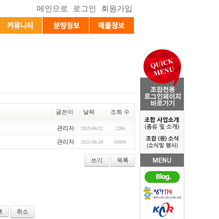
글쓴이
날짜
조회 수
관리자
2019-04-22
2286
관리자
2015-06-26
19094
쓰기
목록
취소