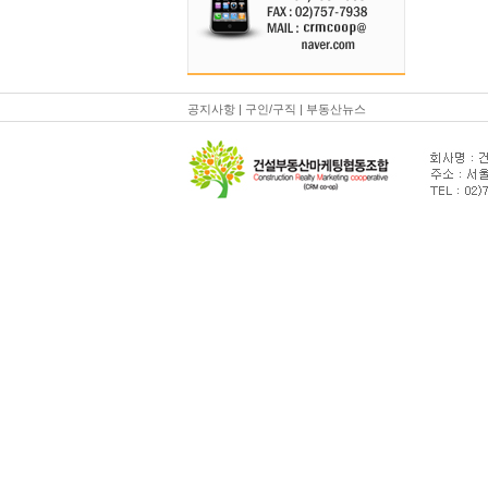
공지사항
|
구인/구직
|
부동산뉴스