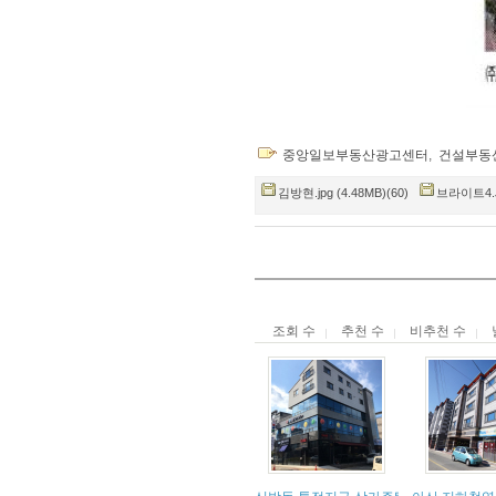
중앙일보부동산광고센터
,
건설부동
김방현.jpg (4.48MB)(60)
브라이트4.JP
조회 수
추천 수
비추천 수