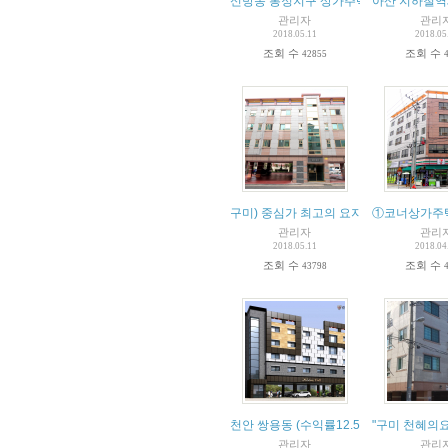
신방동 통정지구 상가주택 수익율8%
아산 지하철역
관리자
관리
2018.05.11
2018.05
조회 수
조회 수
42855
구미) 중심가 최고의 요지
①코너상가주택
관리자
관리
2018.05.11
2018.04
조회 수
조회 수
43798
천안 쌍용동 (수익률12.5%)
"구미 천혜의
관리자
관리