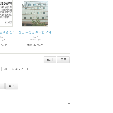
 임대완 신축상가주택
천안 두정동 수익형 오피스텔 수익률 14%
리자
관리자
11.07
2017.11.07
수
조회 수
36129
36678
쓰기
목록
끝 페이지
20
취소