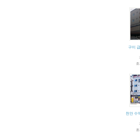
구미 급
조
천안 수
조