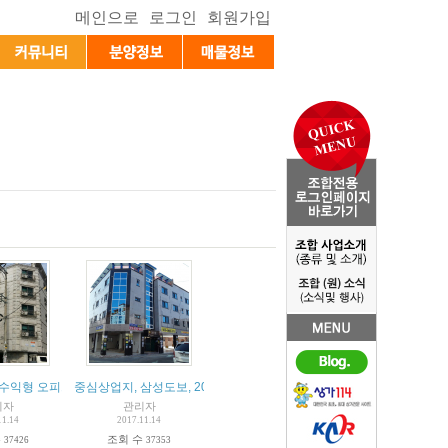
수익형 오피스텔 수익률 15%
중심상업지, 삼성도보, 20m대로변
리자
관리자
11.14
2017.11.14
수
조회 수
37426
37353