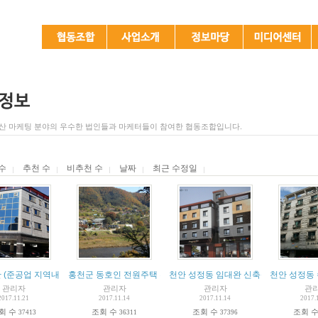
산 마케팅 분야의 우수한 법인들과 마케터들이 참여한 협동조합입니다.
수
추천 수
비추천 수
날짜
최근 수정일
 (준공업 지역내)
홍천군 동호인 전원주택 부지 4필지 11억
천안 성정동 임대완 신축상가주택
천안 성정동 
관리자
관리자
관리자
관
2017.11.21
2017.11.14
2017.11.14
2017.
회 수
조회 수
조회 수
조회 
37413
36311
37396