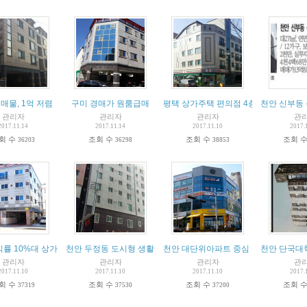
매물, 1억 저렴
구미 경매가 원룸급매
평택 상가주택 편의점 4층건물
천안 신부동 
관리자
관리자
관리자
관
2017.11.14
2017.11.14
2017.11.10
2017.
회 수
조회 수
조회 수
조회 
36203
36298
38853
익률 10%대 상가주택
천안 두정동 도시형 생활주택 수익률 11.5%
천안 대단위아파트 중심 상업빌딩
천안 단국대
관리자
관리자
관리자
관
2017.11.10
2017.11.10
2017.11.10
2017.
회 수
조회 수
조회 수
조회 
37319
37530
37200