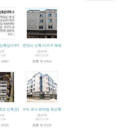
신축상가주택 수익률 11.60%
천안시 신축 다가구 매매
리자
관리자
11.10
2017.11.10
수
조회 수
35837
37015
학교 신축건물 매매
구미 코너 편의점 최신축 상가주택
리자
관리자
11.10
2017.11.10
수
조회 수
37331
37215