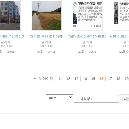
향코너" 신축상가주택 (수익률22%)
경기도 연천 토지매매
"최대중심상권" 4거리코너 몽땅4억대!!
천안 성정동
관리자
관리자
관리자
관
2017.11.10
2017.11.10
2017.11.07
2017.
회 수
조회 수
조회 수
조회 
37089
37458
35976
첫 페이지
11
12
13
14
15
16
17
18
19