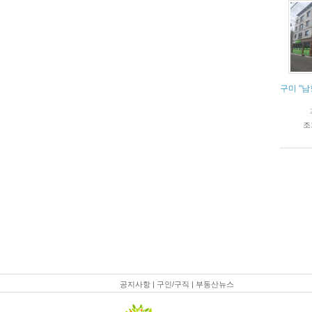
구미 "남
조
공지사항
|
구인/구직
|
부동산뉴스