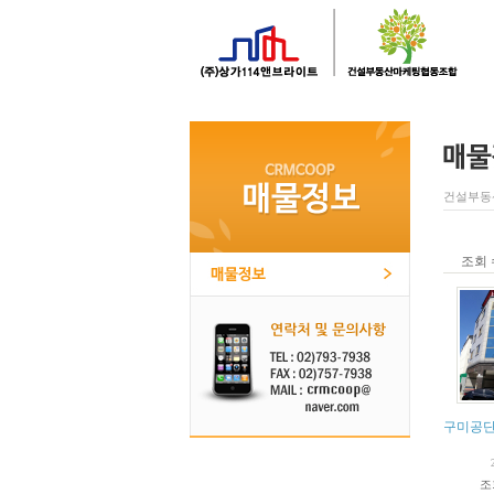
건설부동
조회 
구미공단
조