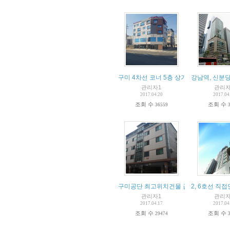
구미 4차선 코너 5층 상가주택(신축건물)
강남역, 신분당
관리자1
관리자
2017.04.20
2017.04
조회 수
조회 수
36559
구미공단 최고위치건물 급매
2, 6호선 직
관리자1
관리자
2017.04.17
2017.04
조회 수
조회 수
29474