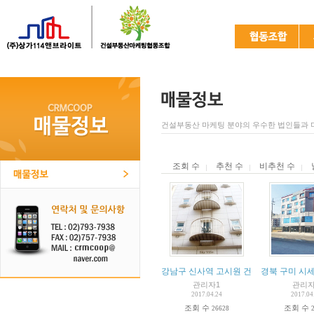
건설부동산 마케팅 분야의 우수한 법인들과 
조회 수
추천 수
비추천 수
강남구 신사역 고시원 건물 매매
경북 구미 시세
관리자1
관리자
2017.04.24
2017.04
조회 수
조회 수
26628