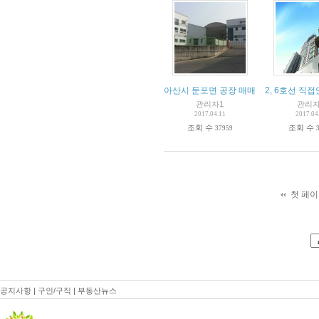
아산시 둔포면 공장 매매
2, 6호선 직
관리자1
관리자
2017.04.11
2017.04
조회 수
조회 수
37959
첫 페
공지사항
|
구인/구직
|
부동산뉴스