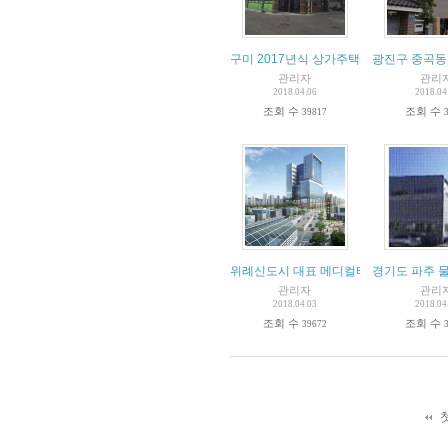
구미 2017년식 상가주택 급매물!!!
광진구 중곡동
관리자
관리
2018.04.06
2018.04
조회 수
조회 수
39817
위례신도시 대표 메디컬타워
경기도 파주 
관리자
관리
2018.04.03
2018.04
조회 수
조회 수
39672