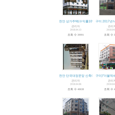
천안 상가주택(수익률10%)
구미 2017년
관리자
관리
2018.04.13
2018.04
조회 수
조회 수
39991
천안 단국대정문앞 신축다가구건물 매매
구미)"더블역세
관리자
관리
2018.04.06
2018.04
조회 수
조회 수
40638