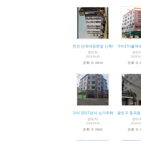
천안 단국대정문앞 신축다가구건물 매매
구미)"더블역세
관리자
관리
2018.04.06
2018.04
조회 수
조회 수
40618
구미 2017년식 상가주택 급매물!!!
광진구 중곡동
관리자
관리
2018.04.06
2018.04
조회 수
조회 수
39805