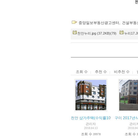
중앙일보부동산광고센터
,
건설부동
천안누리.jpg (37.2KB)(79)
누리17.JP
조회 수
추천 수
비추천 수
천안 상가주택(수익률10%)
구미 2017년
관리자
관리
2018.04.13
2018.04
조회 수
조회 수
39978