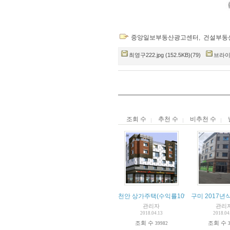
중앙일보부동산광고센터
,
건설부동
최영구222.jpg (152.5KB)(79)
브라이트2
조회 수
추천 수
비추천 수
천안 상가주택(수익률10%)
구미 2017년
관리자
관리
2018.04.13
2018.04
조회 수
조회 수
39982