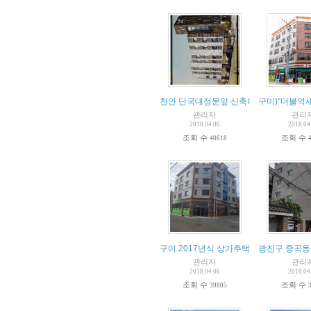
천안 단국대정문앞 신축다가구건물 매매
구미)"더블역세
관리자
관리
2018.04.06
2018.04
조회 수
조회 수
40618
구미 2017년식 상가주택 급매물!!!
광진구 중곡동
관리자
관리
2018.04.06
2018.04
조회 수
조회 수
39805