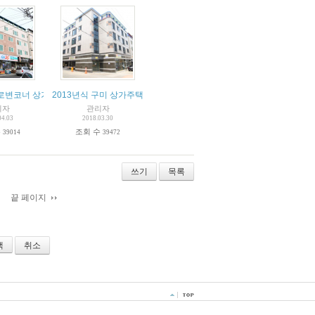
로변코너 상가형주택
2013년식 구미 상가주택 매매
리자
관리자
04.03
2018.03.30
수
조회 수
39014
39472
쓰기
목록
끝 페이지
취소