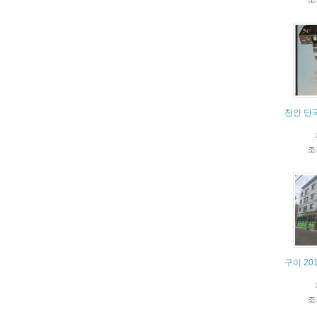
천안 단
조
구미 20
조