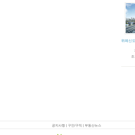
위례신도
조
공지사항
|
구인/구직
|
부동산뉴스