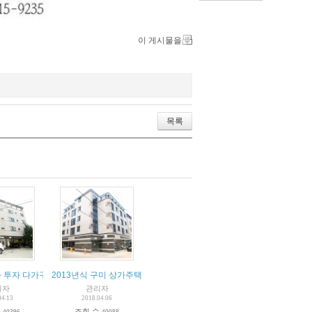
이 게시물을
목록
하 투자 다가구 코너건물
2013년식 구미 상가주택 매매
리자
관리자
04.13
2018.04.06
수
조회 수
40396
40088