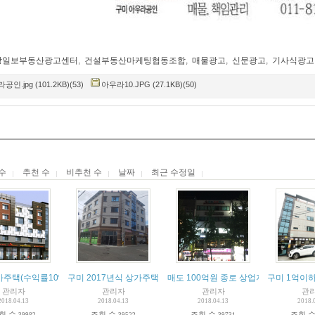
앙일보부동산광고센터
,
건설부동산마케팅협동조합
,
매물광고
,
신문광고
,
기사식광고
공인.jpg (101.2KB)(53)
아우라10.JPG (27.1KB)(50)
수
추천 수
비추천 수
날짜
최근 수정일
가주택(수익률10%)
구미 2017년식 상가주택 급매물!!
매도 100억원 종로 상업지 임대수익용
구미 1억이
관리자
관리자
관리자
관
2018.04.13
2018.04.13
2018.04.13
2018.
회 수
조회 수
조회 수
조회 
39982
39522
39731