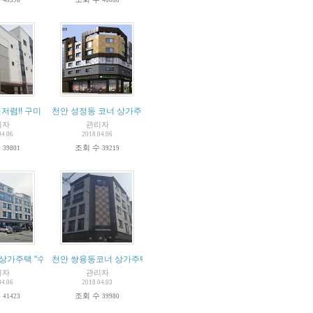
저렴!! 구미 특급상가주택
천안 성정동 코너 상가주택
리자
관리자
04.06
2018.04.06
수
조회 수
39801
39219
상가주택 "수익률10%"
천안 쌍용동코너 상가주택
리자
관리자
04.06
2018.04.03
수
조회 수
41423
39980