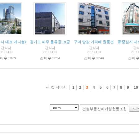
시 대표 메디컬타워
경기도 파주 물류창고(공장)급매
구미 땅값 가격에 원룸건물 급매
新중심지 대
관리자
관리자
관리자
관
2018.04.03
2018.04.03
2018.04.03
2018.
회 수
조회 수
조회 수
조회 
39669
39704
38546
첫 페이지
1
2
3
4
5
6
7
8
9
10