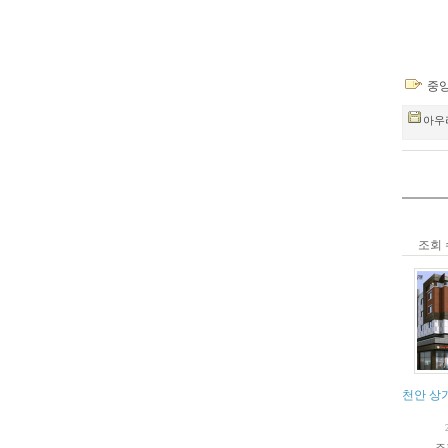
중
아우라
조회 
천안 상
조