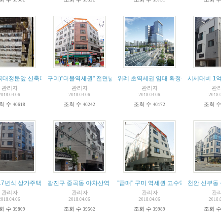
국대정문앞 신축다가구건물 매매
구미)"더블역세권" 전면넓고 대지 큰
위례 초역세권 임대 확정상가 매매
시세대비 1억
관리자
관리자
관리자
관
2018.04.06
2018.04.06
2018.04.06
2018.
회 수
조회 수
조회 수
조회 
40618
40242
40172
17년식 상가주택 급매물!!!
광진구 중곡동 아차산역 다세대 통매매
"급매" 구미 역세권 고수익 다가구주택
천안 신부동 
관리자
관리자
관리자
관
2018.04.06
2018.04.06
2018.04.06
2018.
회 수
조회 수
조회 수
조회 
39809
39562
39989