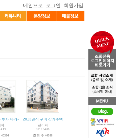
하 투자 다가구 코너건물
2013년식 구미 상가주택 매매
리자
관리자
04.13
2018.04.06
수
조회 수
40396
40088