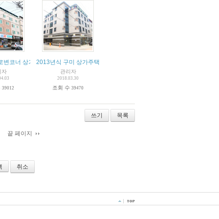
로변코너 상가형주택
2013년식 구미 상가주택 매매
리자
관리자
04.03
2018.03.30
수
조회 수
39012
39470
쓰기
목록
끝 페이지
취소