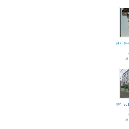
천안 단
조
구미 20
조