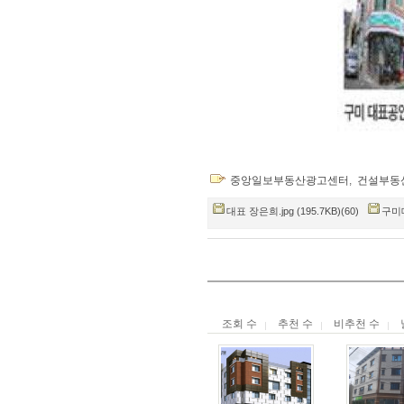
중앙일보부동산광고센터
,
건설부동
대표 장은희.jpg (195.7KB)(60)
구미대
조회 수
추천 수
비추천 수