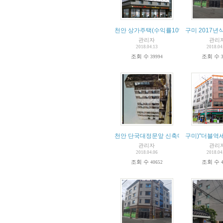
천안 상가주택(수익률10%)
구미 2017년
관리자
관리
2018.04.13
2018.04
조회 수
조회 수
39994
천안 단국대정문앞 신축다가구건물 매매
구미)"더블역세
관리자
관리
2018.04.06
2018.04
조회 수
조회 수
40652