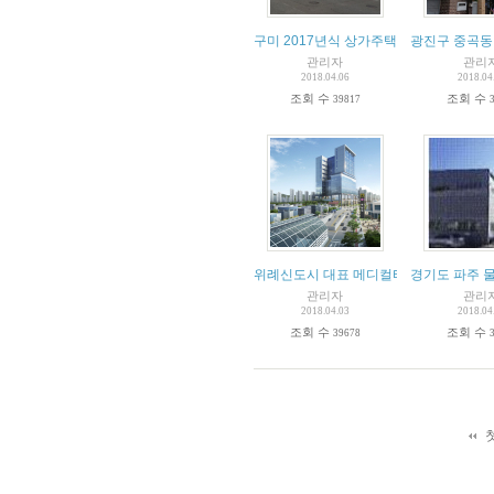
구미 2017년식 상가주택 급매물!!!
광진구 중곡동
관리자
관리
2018.04.06
2018.04
조회 수
조회 수
39817
위례신도시 대표 메디컬타워
경기도 파주 
관리자
관리
2018.04.03
2018.04
조회 수
조회 수
39678