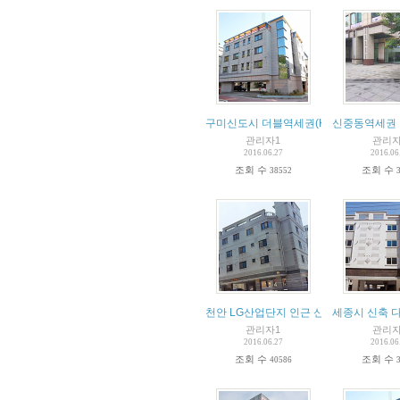
구미신도시 더블역세권(KTX) 수익형건물
신중동역세권 
관리자1
관리자
2016.06.27
2016.06
조회 수
조회 수
38552
천안 LG산업단지 인근 신축다가구 12%
세종시 신축 
관리자1
관리자
2016.06.27
2016.06
조회 수
조회 수
40586