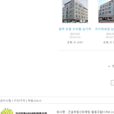
청주 오창 수익형 상가주택 매매
구미역세권 
관리자1
관리자
2016.07.01
2016.07
조회 수
조회 수
19467
공지사항
|
구인/구직
|
부동산뉴스