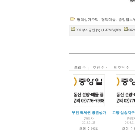
평택상가주택
,
평택매물
,
중앙일보
006 부자공인.jpg (1.37MB)(99)
062
조회 수
추천 수
비추천 수
부천 역세권 병원상가
고양 삼송지구
관리자
관리
2016.01.25
2016.01
조회 수
조회 수
30021