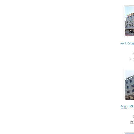
구미신도
조
천안 L
조