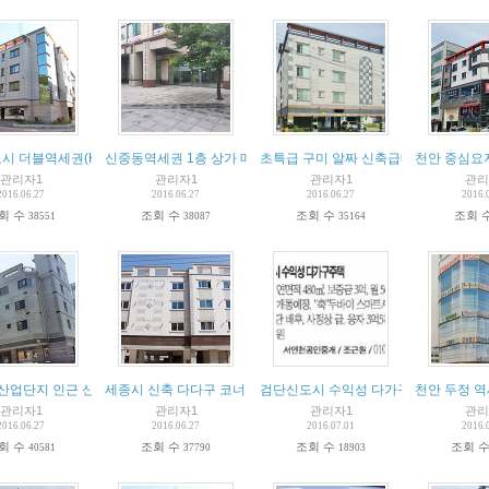
시 더블역세권(KTX) 수익형건물
신중동역세권 1층 상가 매매/임대
초특급 구미 알짜 신축급매
천안 중심요지
관리자1
관리자1
관리자1
관리
2016.06.27
2016.06.27
2016.06.27
2016.
회 수
조회 수
조회 수
조회 
38551
38087
35164
G산업단지 인근 신축다가구 12%
세종시 신축 다다구 코너건물 급매
검단신도시 수익성 다가구주택
천안 두정 
관리자1
관리자1
관리자1
관리
2016.06.27
2016.06.27
2016.07.01
2016.
회 수
조회 수
조회 수
조회 
40581
37790
18903