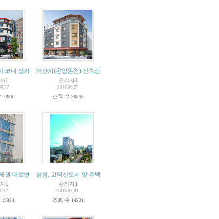
 코너 상가건물(수익률 8.1%)
아산시(온양온천) 신축상가주택매매
자1
관리자1
06.27
2016.06.27
수
조회 수
7856
36845
역세권 대로변 병원건물
삼성, 고덕신도시 앞 주택임대사업자 모집
자1
관리자1
07.01
2016.07.01
수
조회 수
19933
14231