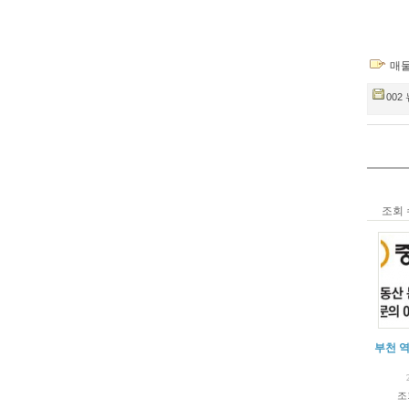
매
002 
조회 
부천 
조