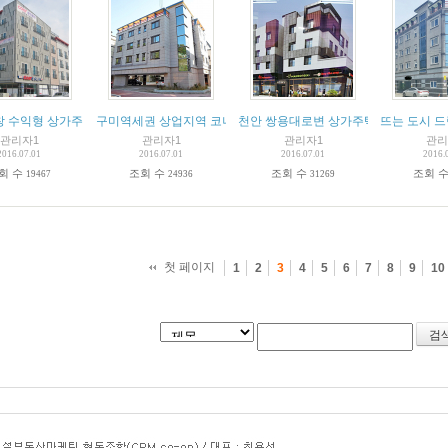
창 수익형 상가주택 매매
구미역세권 상업지역 코너상가주택
천안 쌍용대로변 상가주택(주인세대포함
뜨는 도시 
관리자1
관리자1
관리자1
관리
2016.07.01
2016.07.01
2016.07.01
2016.
회 수
조회 수
조회 수
조회 
19467
24936
31269
첫 페이지
1
2
3
4
5
6
7
8
9
10