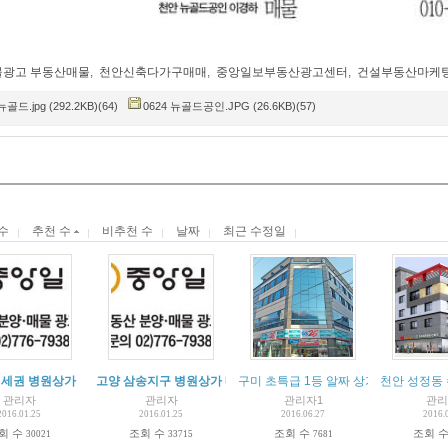
물광고 부동산매물
,
천안신축다가구매매
,
중앙일보부동산광고센터
,
건설부동산마케
뉴골드.jpg (292.2KB)(64)
0624 뉴골드공인.JPG (26.6KB)(57)
수
추천 수
비추천 수
날짜
최근 수정일
역세권 병원상가
고양 삼송지구 병원상가 매물
구미 초특급 1등 알짜 상가주택
천안 성정동
관리자
관리자
관리자1
관리
2016.01.25
2016.01.25
2016.06.27
2016.
회 수
조회 수
조회 수
조회 
30021
33715
7681