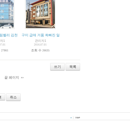
)
드림벨리 김천 신축원룸 급매
구미 급매 거품 쏙빠진 알짜 특급원룸!
자1
관리자1
07.01
2016.07.01
수
조회 수
27861
26635
쓰기
목록
끝 페이지
취소