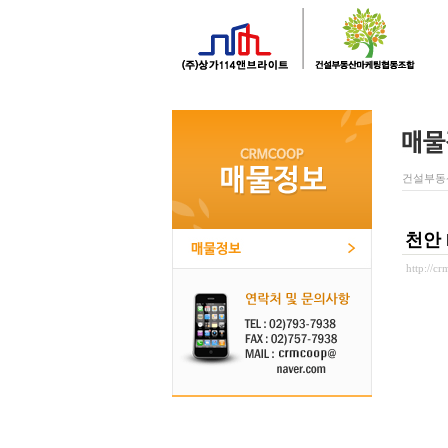
건설부동
천안 
http://c