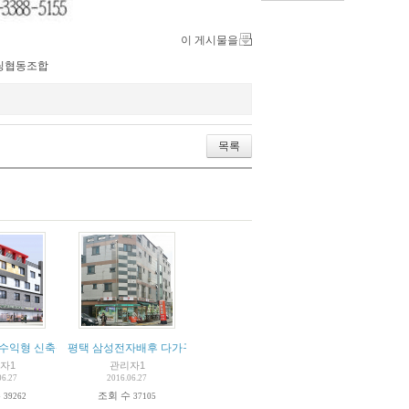
이 게시물을
팅협동조합
목록
 수익형 신축상가주택
평택 삼성전자배후 다가구주택 4층건물
자1
관리자1
06.27
2016.06.27
수
조회 수
39262
37105