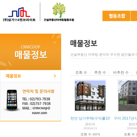
건설부동산 마케팅 분야의 우수한 법인들과 
조회 수
추천 수
비추천 수
천안 상가주택(수익률10%)
구미 2017년
관리자
관리
2018.04.13
2018.04
조회 수
조회 수
39978