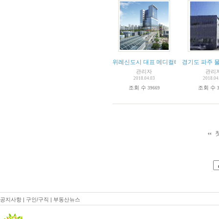
위례신도시 대표 메디컬타워
경기도 파주 
관리자
관리
2018.04.03
2018.04
조회 수
조회 수
39669
공지사항
|
구인/구직
|
부동산뉴스