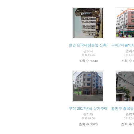
천안 단국대정문앞 신축다가구건물 매매
구미)"더블역세
관리자
관리
2018.04.06
2018.04
조회 수
조회 수
40618
구미 2017년식 상가주택 급매물!!!
광진구 중곡동
관리자
관리
2018.04.06
2018.04
조회 수
조회 수
39805