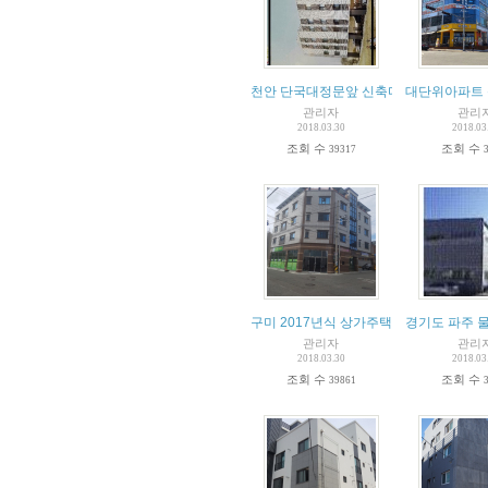
천안 단국대정문앞 신축다가구 매매
대단위아파트
관리자
관리
2018.03.30
2018.03
조회 수
조회 수
39317
구미 2017년식 상가주택 급매물!!!
경기도 파주 물
관리자
관리
2018.03.30
2018.03
조회 수
조회 수
39861