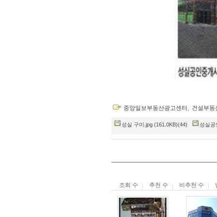
중앙일보부동산광고센터
,
건설부동
성실 구미.jpg (161.0KB)(44)
성실공인9
조회 수
추천 수
비추천 수