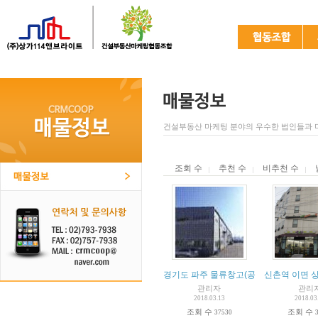
건설부동산 마케팅 분야의 우수한 법인들과 
조회 수
추천 수
비추천 수
경기도 파주 물류창고(공장)급매
신촌역 이면 
관리자
관리
2018.03.13
2018.03
조회 수
조회 수
37530