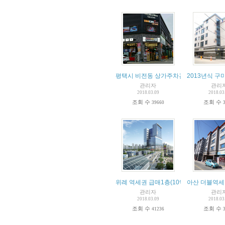
평택시 비전동 상가주차건물 매매임
2013년식 구
관리자
관리
2018.03.09
2018.03
조회 수
조회 수
39660
위례 역세권 급매1층(10억대)
아산 더블역세
관리자
관리
2018.03.09
2018.03
조회 수
조회 수
41236