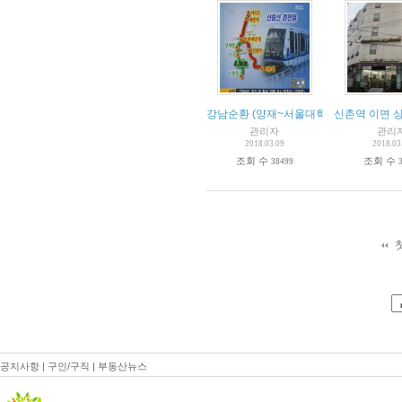
강남순환 (양재~서울대학) 경전
신촌역 이면 
관리자
관리
2018.03.09
2018.03
조회 수
조회 수
38499
공지사항
|
구인/구직
|
부동산뉴스