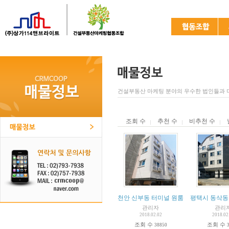
건설부동산 마케팅 분야의 우수한 법인들과 
조회 수
추천 수
비추천 수
천안 신부동 터미널 원룸급매
평택시 동삭동
관리자
관리
2018.02.02
2018.02
조회 수
조회 수
38850