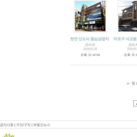
천안 신도시 중심상업지 "실속형 상가건물
마포구 서교동
관리자
관리
2018.01.26
2018.01
조회 수
조회 수
38788
첫
공지사항
|
구인/구직
|
부동산뉴스