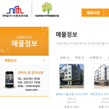
건설부동산 마케팅 분야의 우수한 법인들과 
조회 수
추천 수
비추천 수
평택시 동삭동 다가구주택 4층 신축건물
2013년식 구
관리자
관리
2018.02.02
2018.02
조회 수
조회 수
38407