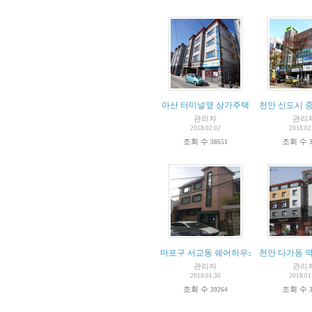
아산 터미널옆 상가주택
천안 신도시 중
관리자
관리
2018.02.02
2018.02
조회 수
조회 수
38651
마포구 서교동 쉐어하우스 매각
천안 다가동 
관리자
관리
2018.01.30
2018.01
조회 수
조회 수
39264